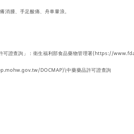
止癢消腫、手足酸痛、舟車暈浪。
查詢」：衛生福利部食品藥物管理署(https://www.fda.
p.mohw.gov.tw/DOCMAP)\中藥藥品許可證查詢