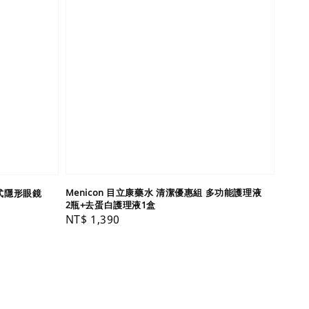
Menicon 目立康藥水 清潔優惠組 多功能護理液
硬式隱形眼鏡
2瓶+去蛋白護理液1盒
Regular
NT$ 1,390
price