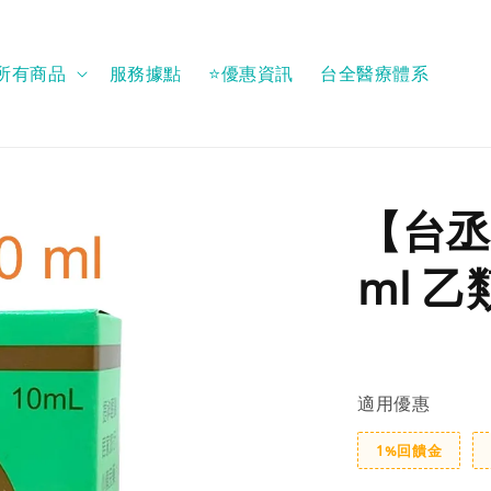
所有商品
服務據點
⭐優惠資訊
台全醫療體系
【台丞
ml 
適用優惠
1%回饋金