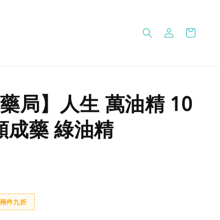
藥局】人生 萬油精 10
乙類成藥 綠油精
兩件九折