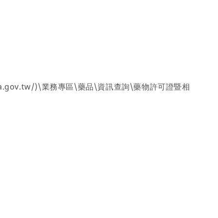
gov.tw/)\業務專區\藥品\資訊查詢\藥物許可證暨相