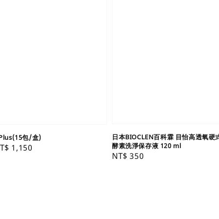
日本BIOCLEN百科霖 目怡高透氧
us(15包/盒)
酵素洗淨保存液 120 ml
ale
T$ 1,150
Regular
NT$ 350
rice
price