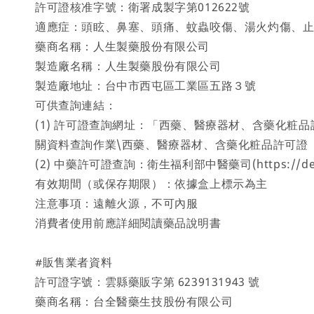
許可證核准字號：衛署成製字第012622號
適應症：頭眩、鼻塞、頭痛、蚊蟲咬傷、湯火灼傷、
藥商名稱：人生製藥股份有限公司
製造廠名稱：人生製藥股份有限公司
製造廠地址：台中市西屯區工業區五路３號
可供查詢連結：
(1) 許可證查詢網址：「西藥、醫療器材、含藥化粧品許可證
關資料查詢作業\西藥、醫療器材、含藥化粧品許可證
(2) 中藥許可證查詢：衛生福利部中醫藥司(https://de
有效期間（或保存期限）：依據盒上標示為主
注意事項：遠離火源，不可內服
消費者使用前應詳細閱讀藥品說明書
#販售業者資料
許可證字號：雲縣藥販字第 6239131943 號
藥商名稱：台全醫藥生技股份有限公司