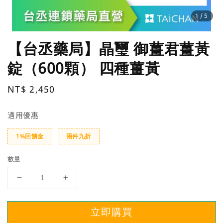
1
/5
【台丞藥局】晶璽 御薑君薑黃
錠（600顆） 四種薑黃
Regular
NT$ 2,450
price
適用優惠
1%回饋金
兩件九折
數量
立即購買