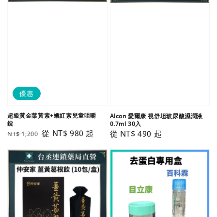
優惠
超級黃金葉黃素+蝦紅素兒童咀嚼
Alcon 愛爾康 視舒坦玻尿酸濕潤液
錠
0.7ml 30入
Regular
Sale
從
NT$ 980
起
Regular
從
NT$ 490
起
NT$ 1,200
price
price
price