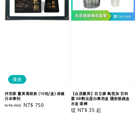
優惠
仲安家 薑黃葛根飲 (10包/盒) 保健
【台丞藥局】目立康 氧視加 百科
日本專利
霖 AB劑去蛋白專用盒 隱形眼鏡盒
水盒 吸棒
Regular
Sale
NT$ 750
NT$ 900
Regular
從
NT$ 35
起
price
price
price