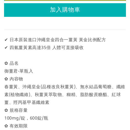
加入購物車
✔ 日本原裝進口沖繩皇金四合一薑黃 黃金比例配方
✔ 四氫薑黃素高達35倍 人體可直接吸收
✿ 品名
御薑君-單瓶入
✿ 內容物
春薑黃、沖繩皇金(品種改良秋薑黃)、無水結晶葡萄糖、纖維
素(植物纖維)、秋薑黃萃取物、糊精、脂肪酸蔗糖酯、紅球
薑、羥丙基甲基纖維素
✿ 規格容量
100mg/錠，600錠/瓶
✿ 有效期限