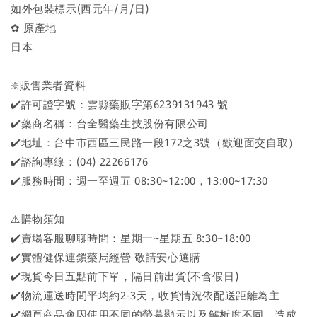
如外包裝標示(西元年/月/日)
✿ 原產地
日本
❇️販售業者資料
✔️許可證字號：雲縣藥販字第6239131943 號
✔️藥商名稱：台全醫藥生技股份有限公司
✔️地址：台中市西區三民路一段172之3號（歡迎面交自取）
✔️諮詢專線：(04) 22266176
✔️服務時間：週一至週五 08:30~12:00，13:00~17:30
⚠️購物須知
✔️賣場客服聊聊時間：星期一~星期五 8:30~18:00
✔️實體健保連鎖藥局經營 敬請安心選購
✔️現貨今日五點前下單，隔日前出貨(不含假日)
✔️物流運送時間平均約2-3天，收貨情況依配送距離為主
✔️網頁商品會因使用不同的螢幕顯示以及解析度不同，造成