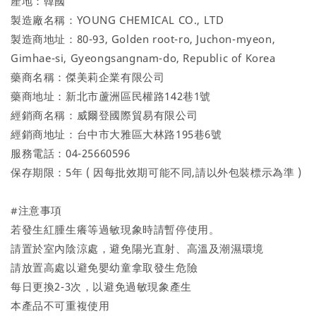
產地：韓國
製造廠名稱：YOUNG CHEMICAL CO., LTD
製造商地址：80-93, Golden root-ro, Juchon-myeon,
Gimhae-si, Gyeongsangnam-do, Republic of Korea
藥商名稱：傑美莉企業有限公司
藥商地址：新北市蘆洲區民權路142巷1號
經銷商名稱：威爾登國際貿易有限公司
經銷商地址：台中市大雅區大林路195巷6號
服務電話：04-25660596
保存期限：5年 ( 因每批效期可能不同,請以外包裝標示為準 )
#注意事項
若發生紅腫生癢等過敏現象時請暫停使用。
請置於室內陰涼處，避免陽光直射、高溫及潮濕環境
請放置高處以避免嬰幼童拿取發生危險
每日更換2-3次，以避免過敏現象產生
本產品不可重複使用