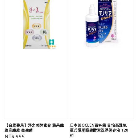
【台丞藥局】淨之美酵素錠 蔬果纖
日本BIOCLEN百科霖 目怡高透氧
維高纖維 益生菌
硬式隱形眼鏡酵素洗淨保存液 120
ml
Regular
NT$ 999