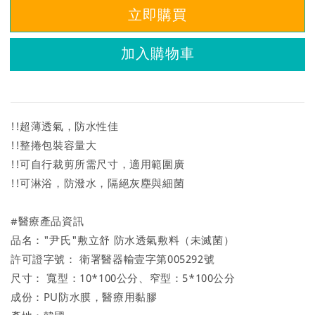
立即購買
加入購物車
!!超薄透氣，防水性佳
!!整捲包裝容量大
!!可自行裁剪所需尺寸，適用範圍廣
!!可淋浴，防潑水，隔絕灰塵與細菌
#醫療產品資訊
品名："尹氏"敷立舒 防水透氣敷料（未滅菌）
許可證字號： 衛署醫器輸壹字第005292號
尺寸： 寬型：10*100公分、窄型：5*100公分
成份：PU防水膜，醫療用黏膠