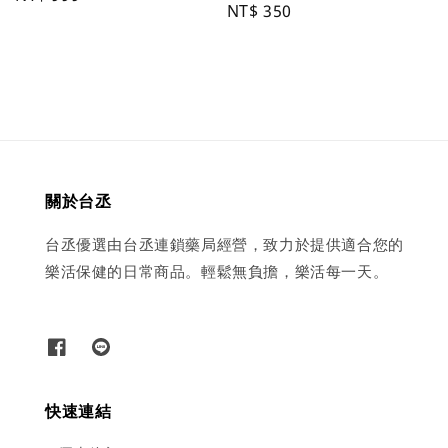
Regular
NT$ 350
price
price
關於台丞
台丞優選由台丞連鎖藥局經營，致力於提供適合您的
樂活保健的日常商品。輕鬆無負擔，樂活每一天。
快速連結