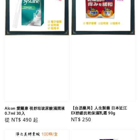
【台丞藥局】人生製藥 日本近江
Alcon 愛爾康 視舒坦玻尿酸濕潤液
EX舒緩抗乾保濕乳霜 90g
0.7ml 30入
Regular
NT$ 250
Regular
從
NT$ 490
起
price
price