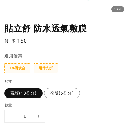
1
/4
貼立舒 防水透氣敷膜
Regular
NT$ 150
price
適用優惠
1%回饋金
兩件九折
尺寸
寬版(10公分)
窄版(5公分)
數量