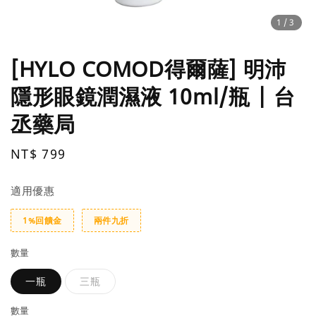
1
/3
[HYLO COMOD得爾薩] 明沛
隱形眼鏡潤濕液 10ml/瓶 | 台
丞藥局
Regular
NT$ 799
price
適用優惠
1%回饋金
兩件九折
數量
一瓶
三瓶
數量