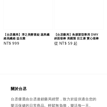
【台丞藥局】淨之美酵素錠 蔬果纖
【台丞藥局】角膜塑型專用 DMV
維高纖維 益生菌
斜面吸棒 美國製 目立康 實心吸棒
Regular
NT$ 999
Regular
從
NT$ 59
起
price
price
關於台丞
台丞優選由台丞連鎖藥局經營，致力於提供適合您的
樂活保健的日常商品。輕鬆無負擔，樂活每一天。