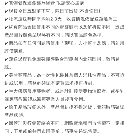
✔️實體健保連鎖藥局經營 敬請安心選購
✔️現貨今日五點前下單，隔日前出貨(不含假日)
✔️物流運送時間平均約2-3天，收貨情況依配送距離為主
✔️網頁商品會因使用不同的螢幕顯示以及解析度不同，造成
產品圖片顏色呈現略有不同，請以實品顏色為準。
✔️商品如有任何問題請使用「聊聊」與小幫手反應，請勿用
評價溝通。
✔️運送過程難免因碰撞導致合理範圍內盒箱凹損，敬請見
諒。
✔️美妝類商品，為一次性包裝且為個人消耗性產品，不可拆
封或試用，請務必確認有購買需求後再拆封。
✔️重大疾病服用藥物者、或是計劃接受藥物治療者、或孕乳
婦應請教醫師或醫療專業人員後再食用。
✔️除了產品瑕疵以外，產品開封後不得退貨，開箱時請確認
產品狀態。
✔️因管理與行銷策略的不同，網路賣場和門市售價不一定相
同，下單或前往門市購買前，請事先確認售價。