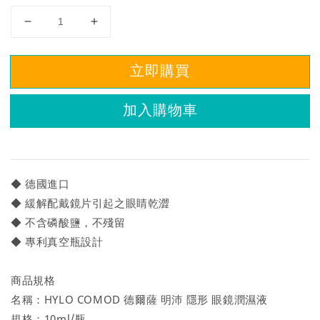
立即購買
加入購物車
◆ 德國進口
◆ 緩解配戴鏡片引起之眼睛乾澀
◆ 不含磷酸鹽，不殘留
◆ 專利真空瓶設計
商品規格
名稱：HYLO COMOD 德爾薩 明沛 隱形 眼鏡潤濕液
規格：10ml/瓶