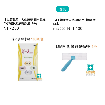
優惠
【台丞藥局】人生製藥 日本近江
八仙 蜂膠漱口水 500 ml 蜂膠 漱
EX舒緩抗乾保濕乳霜 90g
口水
Regular
NT$ 250
Regular
Sale
NT$ 180
NT$ 200
price
price
price