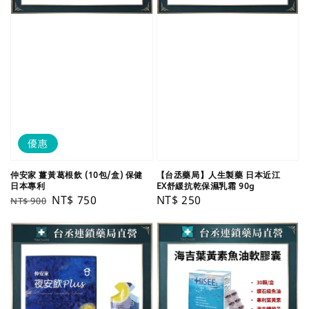
優惠
【台丞藥局】人生製藥 日本近江
仲安家 薑黃葛根飲 (10包/盒) 保健
EX舒緩抗乾保濕乳霜 90g
日本專利
Regular
NT$ 250
Regular
Sale
NT$ 750
NT$ 900
price
price
price