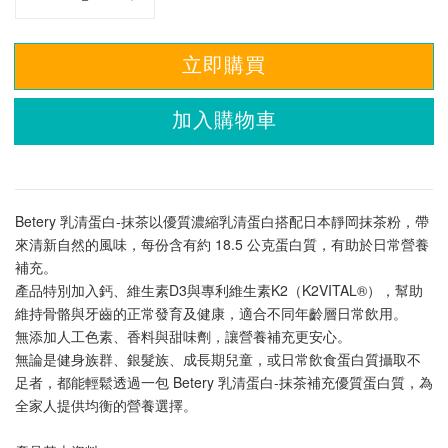
立即購買
加入購物車
Betery 乳清蛋白-抹茶以優質濃縮乳清蛋白搭配日本靜岡抹茶粉，帶
來清新自然的風味，每份含有約 18.5 公克蛋白質，有助於日常營養
補充。
產品特別加入鈣、維生素D3與專利維生素K2（K2VITAL®），幫助
維持骨骼與牙齒的正常發育及健康，適合不同年齡層日常飲用。
無添加人工色素、香料與甜味劑，讓營養補充更安心。
無論是健身族群、銀髮族、成長期兒童，或日常飲食蛋白質攝取不
足者，都能輕鬆透過一包 Betery 乳清蛋白-抹茶補充優質蛋白質，為
全家人提供均衡的營養選擇。