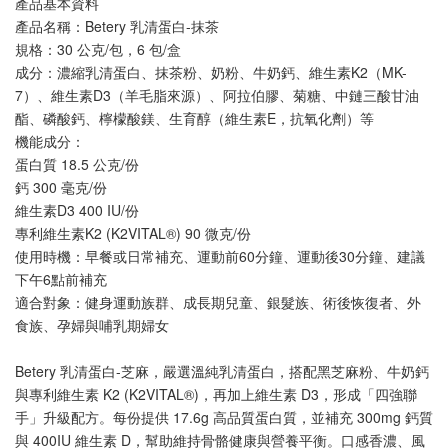
產品基本資料
產品名稱：Betery 乳清蛋白-抹茶
規格：30 公克/包，6 包/盒
成分：濃縮乳清蛋白、抹茶粉、奶粉、牛奶鈣、維生素K2（MK-
7）、維生素D3（羊毛脂來源）、阿拉伯膠、菊糖、中鏈三酸甘油
酯、磷酸鈣、檸檬酸鎂、生育醇（維生素E，抗氧化劑）等
機能成分：
蛋白質 18.5 公克/份
鈣 300 毫克/份
維生素D3 400 IU/份
專利維生素K2 (K2VITAL®) 90 微克/份
使用時機：早餐或日常補充、運動前60分鐘、運動後30分鐘、建議
下午6點前補充
適合對象：健身運動族群、成長期兒童、銀髮族、術後恢復者、外
食族、孕婦與哺乳期婦女
Betery 乳清蛋白-芝麻，嚴選溫純乳清蛋白，搭配黑芝麻粉、牛奶鈣
與專利維生素 K2 (K2VITAL®)，再加上維生素 D3，形成「四強聯
手」升級配方。每份提供 17.6g 高品質蛋白質，並補充 300mg 鈣質 
與 400IU 維生素 D，幫助維持骨骼健康與營養平衡。口感香濃、風