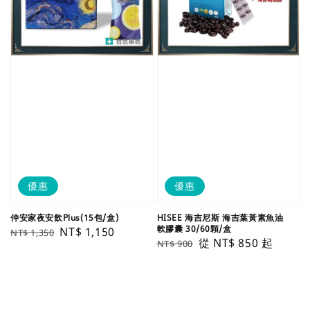
優惠
優惠
仲安家夜安飲Plus(15包/盒)
HISEE 海吉尼斯 海吉葉黃素魚油
軟膠囊 30/60顆/盒
Regular
Sale
NT$ 1,150
NT$ 1,350
Regular
Sale
從
NT$ 850
起
NT$ 900
price
price
price
price