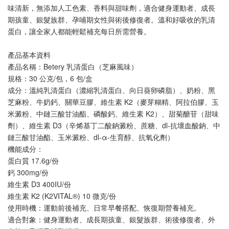
味清新，無添加人工色素、香料與甜味劑，適合健身運動者、成長
期孩童、銀髮族群、孕哺期女性與術後修復者。溫和好吸收的乳清
蛋白，讓全家人都能輕鬆補充每日所需營養。
產品基本資料
產品名稱：Betery 乳清蛋白（芝麻風味）
規格：30 公克/包，6 包/盒
成分：溫純乳清蛋白（濃縮乳清蛋白、向日葵卵磷脂）、奶粉、黑
芝麻粉、牛奶鈣、關華豆膠、維生素 K2（麥芽糊精、阿拉伯膠、玉
米澱粉、中鏈三酸甘油酯、磷酸鈣、維生素 K2）、甜菊醣苷（甜味
劑）、維生素 D3（辛烯基丁二酸鈉澱粉、蔗糖、dl-抗壞血酸鈉、中
鏈三酸甘油酯、玉米澱粉、dl-α-生育醇、抗氧化劑）
機能成分：
蛋白質 17.6g/份
鈣 300mg/份
維生素 D3 400IU/份
維生素 K2 (K2VITAL®) 10 微克/份
使用時機：運動前後補充、日常早餐搭配、恢復期營養補充。
適合對象：健身運動者、成長期孩童、銀髮族群、術後修復者、外