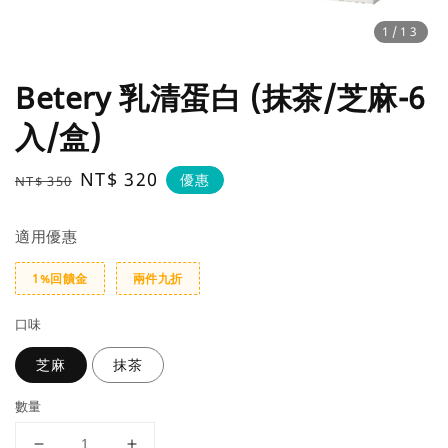
1
/13
Betery 乳清蛋白 (抹茶/芝麻-6
入/盒)
Regular
Sale
NT$ 320
優惠
NT$ 350
price
price
適用優惠
1%回饋金
兩件九折
口味
芝麻
抹茶
數量